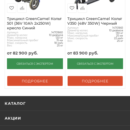
Трицикл GreenCamel Кольт
Трицикл GreenCamel Кольт
501 (36V 10Ah 2x250W)
V350 (48V 350W) Черный
кресло Синий
Артикул
14701861
Диаметр колес
10 дюймов
Артикул
14701860
Макс. нагрузка
130 кг
Диаметр колес
10 дюймов
Максимальный пробег
25 км
Макс. нагрузка
120 кг
Макс. скорость
22 км/ч
Максимальный пробег
15 км
Вес
25 кг
Макс. скорость
18 км/ч
Вес
25 кг
от
82 900 руб.
от
83 900 руб.
СВЯЗАТЬСЯ С ЭКСПЕРТОМ
СВЯЗАТЬСЯ С ЭКСПЕРТОМ
ПОДРОБНЕЕ
ПОДРОБНЕЕ
КАТАЛОГ
АКЦИИ