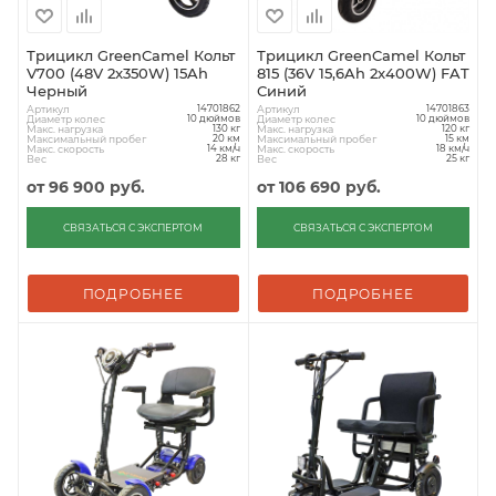
Трицикл GreenCamel Кольт
Трицикл GreenCamel Кольт
V700 (48V 2x350W) 15Ah
815 (36V 15,6Ah 2x400W) FAT
Черный
Синий
Артикул
Артикул
14701862
14701863
Диаметр колес
Диаметр колес
10 дюймов
10 дюймов
Макс. нагрузка
Макс. нагрузка
130 кг
120 кг
Максимальный пробег
Максимальный пробег
20 км
15 км
Макс. скорость
Макс. скорость
14 км/ч
18 км/ч
Вес
Вес
28 кг
25 кг
от
96 900 руб.
от
106 690 руб.
СВЯЗАТЬСЯ С ЭКСПЕРТОМ
СВЯЗАТЬСЯ С ЭКСПЕРТОМ
ПОДРОБНЕЕ
ПОДРОБНЕЕ